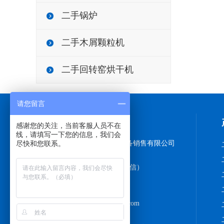
二手锅炉
二手木屑颗粒机
二手回转窑烘干机
请您留言
联系方式
感谢您的关注，当前客服人员不在
线，请填写一下您的信息，我们会
尽快和您联系。
梁山县诚通二手化工设备销售有限公司
联系人：王经理
手机：13645473786（微信）
18766808981
Q Q：743500480
邮箱：chshyouzhi@126.com
网址：www.hsslsb.com