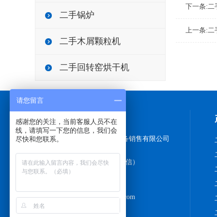
下一条:
二
二手锅炉
上一条:
二
二手木屑颗粒机
二手回转窑烘干机
请您留言
联系方式
感谢您的关注，当前客服人员不在
线，请填写一下您的信息，我们会
尽快和您联系。
梁山县诚通二手化工设备销售有限公司
联系人：王经理
手机：13645473786（微信）
18766808981
Q Q：743500480
邮箱：chshyouzhi@126.com
网址：www.hsslsb.com